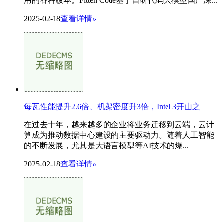
用的各种版本。Fitten Code基于自研代码大模型国产深...
2025-02-18
查看详情
»
每瓦性能提升2.6倍、机架密度升3倍，Intel 3开山之
在过去十年，越来越多的企业将业务迁移到云端，云计
算成为推动数据中心建设的主要驱动力。随着人工智能
的不断发展，尤其是大语言模型等AI技术的爆...
2025-02-18
查看详情
»