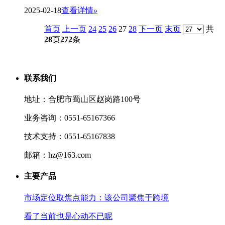
2025-02-18
查看详情
»
首页
上一页
24
25
26
27
28
下一页
末页
共
28
页
272
条
联系我们
地址：合肥市蜀山区赵岗路100号
业务咨询：0551-65167366
技术支持：0551-65167838
邮箱：hz@163.com
主要产品
市场定位取焦点能力：该公司聚焦于跨境
看了当前也是心动不已呢