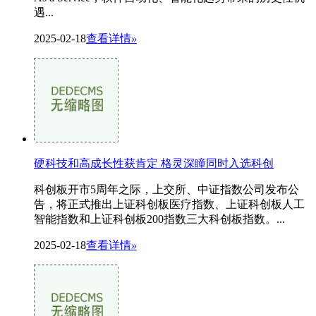
遇...
2025-02-18
查看详情
»
硬科技和高成长性获肯定 格灵深瞳同时入选科创
科创板开市5周年之际，上交所、中证指数公司发布公
告，将正式推出上证科创板医疗指数、上证科创板人工
智能指数和上证科创板200指数三大科创板指数。...
2025-02-18
查看详情
»