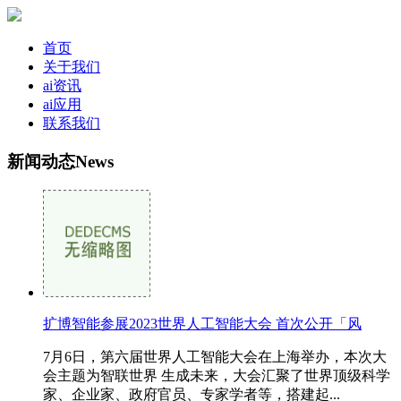
首页
关于我们
ai资讯
ai应用
联系我们
新闻动态
News
扩博智能参展2023世界人工智能大会 首次公开「风
7月6日，第六届世界人工智能大会在上海举办，本次大
会主题为智联世界 生成未来，大会汇聚了世界顶级科学
家、企业家、政府官员、专家学者等，搭建起...