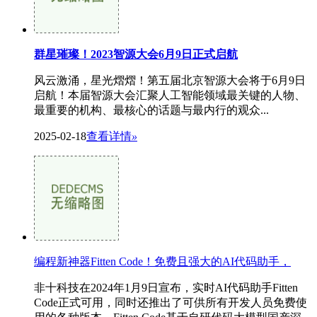
群星璀璨！2023智源大会6月9日正式启航
风云激涌，星光熠熠！第五届北京智源大会将于6月9日
启航！本届智源大会汇聚人工智能领域最关键的人物、
最重要的机构、最核心的话题与最内行的观众...
2025-02-18
查看详情
»
编程新神器Fitten Code！免费且强大的AI代码助手，
非十科技在2024年1月9日宣布，实时AI代码助手Fitten
Code正式可用，同时还推出了可供所有开发人员免费使