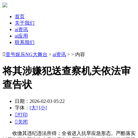
首页
关于我们
ai资讯
ai应用
联系我们

壹号娱乐NG大舞台
>
ai资讯
> > 内容
将其涉嫌犯送查察机关依法审
查告状
日期：2026-02-03 05:22
字体：
[大]
[小]

打印

关闭
收缴其违纪违法所得；全省进入抗旱应急形态。严酷落实