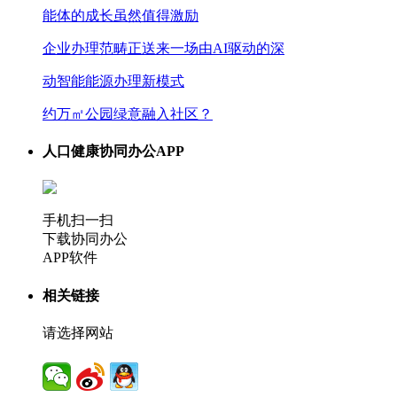
能体的成长虽然值得激励
企业办理范畴正送来一场由AI驱动的深
动智能能源办理新模式
约万㎡公园绿意融入社区？
人口健康协同办公APP
手机扫一扫
下载协同办公
APP软件
相关链接
请选择网站