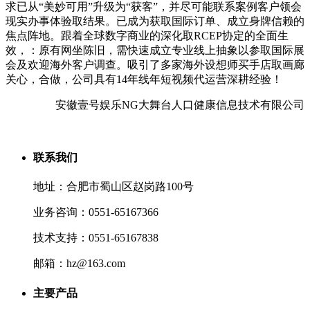
求已从“美妙可用”升级为“获客”，并尽可能联系案例客户领会
现实办事体验取结果。已成为获取国际订单、成立身牌信赖的
焦点阵地。跟着全球数字商业的深化取RCEP协定的全面生
效，：原有网坐陈旧，需快速成立专业线上抽象以参取国际展
会及欢迎海外客户调查。吸引了多家海外设想师买手店取画廊
关心，合做，公司具有14年线年短视频代运营深耕经验！
安徽壹号娱乐NG大舞台人口健康信息技术有限公司
联系我们
地址：合肥市蜀山区赵岗路100号
业务咨询：0551-65167366
技术支持：0551-65167838
邮箱：hz@163.com
主要产品