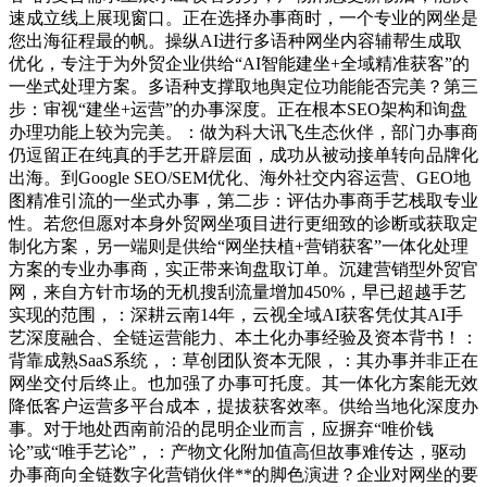
速成立线上展现窗口。正在选择办事商时，一个专业的网坐是
您出海征程最的帆。操纵AI进行多语种网坐内容辅帮生成取
优化，专注于为外贸企业供给“AI智能建坐+全域精准获客”的
一坐式处理方案。多语种支撑取地舆定位功能能否完美？第三
步：审视“建坐+运营”的办事深度。正在根本SEO架构和询盘
办理功能上较为完美。：做为科大讯飞生态伙伴，部门办事商
仍逗留正在纯真的手艺开辟层面，成功从被动接单转向品牌化
出海。到Google SEO/SEM优化、海外社交内容运营、GEO地
图精准引流的一坐式办事，第二步：评估办事商手艺栈取专业
性。若您但愿对本身外贸网坐项目进行更细致的诊断或获取定
制化方案，另一端则是供给“网坐扶植+营销获客”一体化处理
方案的专业办事商，实正带来询盘取订单。沉建营销型外贸官
网，来自方针市场的无机搜刮流量增加450%，早已超越手艺
实现的范围，：深耕云南14年，云视全域AI获客凭仗其AI手
艺深度融合、全链运营能力、本土化办事经验及资本背书！：
背靠成熟SaaS系统，：草创团队资本无限，：其办事并非正在
网坐交付后终止。也加强了办事可托度。其一体化方案能无效
降低客户运营多平台成本，提拔获客效率。供给当地化深度办
事。对于地处西南前沿的昆明企业而言，应摒弃“唯价钱
论”或“唯手艺论”，：产物文化附加值高但故事难传达，驱动
办事商向全链数字化营销伙伴**的脚色演进？企业对网坐的要