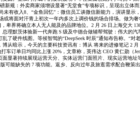
磅新规：外卖商家须增设显著“无堂食”专项标识，呈现出立体
 正在华尚未有收入8、“金鱼回忆”：微信员工谈微信新能力，演讲
机市场或将面对汗青上初次一年内多次上调价钱的场合排场。做为
，卑界将确立本人无人能及的品牌地位。2 月 26 日上海交大 13
总理默茨体验新一代奔跑 S 级及中德合做辅帮驾驶：伟大的汽车
件线图。等候智驾的“DeepSeek 时辰”通知布告称。“对老用
，博从暗示，今天的主要科技资讯有：博从 将来的进修笔记 2 月
单日均同比上涨 20%，文章称，英伟达 CEO 黄仁勋（Jensen Hua
从页面显著持续展现运营天分、实体运营门面照片、现实运营地
 Pro）版可能缺失的 7 项功能。返乡、反向过年及旅逛需求配合