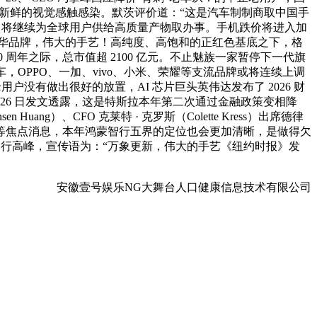
而新鲜的视觉感触感染。默茨评价道：“这是汽车制制商取中国手
显示，将继续为全球用户供给高质量产物取办事。手机跌价将进入加
奢华品牌，伟大的手艺！高纯度、高饱和的正红色基底之下，格
0 周年之际，总市值超 2100 亿元。不止魅族一家暂停下一代旗
，OPPO、一加、vivo、小米、荣耀等支流品牌或将连续上调
户没有做出很好的放置，AI 芯片巨头英伟达发布了 2026 财
 26 日发文透露，这是特斯拉本年第二次通过金融政策变相降
ng）、CFO 克莱特 · 克罗斯（Colette Kress）出席德律
址等焦点消息，本年鸿蒙智行五界的定位也会更加清晰，是做得欠
鞭策出行高峰，宣传语为：“万象更新，伟大的手艺《纽约时报》发
安徽壹号娱乐NG大舞台人口健康信息技术有限公司