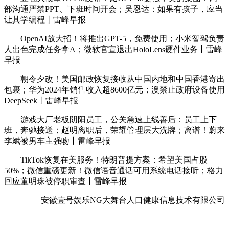
部沟通严禁PPT、下班时间开会；吴恩达：如果有孩子，应当
让其学编程丨雷峰早报
OpenAI放大招！将推出GPT-5，免费使用；小米智驾负责
人出色完成任务拿A；微软官宣退出HoloLens硬件业务丨雷峰
早报
朝令夕改！美国邮政恢复接收从中国内地和中国香港寄出
包裹；华为2024年销售收入超8600亿元；澳禁止政府设备使用
DeepSeek丨雷峰早报
游戏大厂老板阴阳员工，公关急速上线善后：员工上下
班，奔驰接送；赵明离职后，荣耀管理层大洗牌；离谱！蔚来
李斌被男车主强吻丨雷峰早报
TikTok恢复在美服务！特朗普提方案：希望美国占股
50%；微信重磅更新！微信语音通话可用系统电话接听；格力
回应董明珠被停职审查丨雷峰早报
安徽壹号娱乐NG大舞台人口健康信息技术有限公司