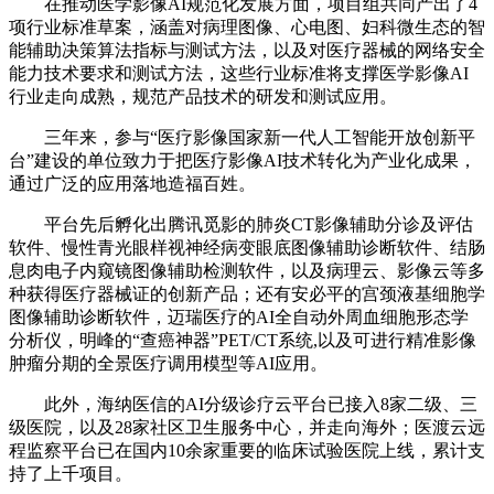
在推动医学影像AI规范化发展方面，项目组共同产出了4
项行业标准草案，涵盖对病理图像、心电图、妇科微生态的智
能辅助决策算法指标与测试方法，以及对医疗器械的网络安全
能力技术要求和测试方法，这些行业标准将支撑医学影像AI
行业走向成熟，规范产品技术的研发和测试应用。
三年来，参与“医疗影像国家新一代人工智能开放创新平
台”建设的单位致力于把医疗影像AI技术转化为产业化成果，
通过广泛的应用落地造福百姓。
平台先后孵化出腾讯觅影的肺炎CT影像辅助分诊及评估
软件、慢性青光眼样视神经病变眼底图像辅助诊断软件、结肠
息肉电子内窥镜图像辅助检测软件，以及病理云、影像云等多
种获得医疗器械证的创新产品；还有安必平的宫颈液基细胞学
图像辅助诊断软件，迈瑞医疗的AI全自动外周血细胞形态学
分析仪，明峰的“查癌神器”PET/CT系统,以及可进行精准影像
肿瘤分期的全景医疗调用模型等AI应用。
此外，海纳医信的AI分级诊疗云平台已接入8家二级、三
级医院，以及28家社区卫生服务中心，并走向海外；医渡云远
程监察平台已在国内10余家重要的临床试验医院上线，累计支
持了上千项目。