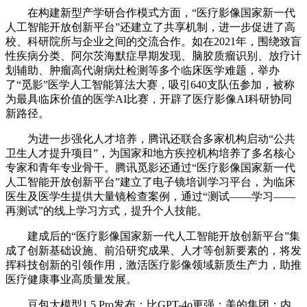
在构建新型产学研合作模式方面，“医疗影像国家新一代
人工智能开放创新平台”还建立了共享机制，进一步促进了高
校、科研院所与企业之间的交流合作。如在2021年，围绕致盲
性疾病分类、阿尔茨海默症早期发现、脑胶质瘤识别、放疗计
划辅助、肿瘤高代谢病灶检测等多个临床医学难题，举办
了“觅影”医学人工智能算法大赛，吸引640支队伍参加，被称
为最具临床价值的医学AI比赛，开辟了医疗影像AI科研协同
新路径。
为进一步强化人才培养，腾讯还联合多家机构启动“公共
卫生人才提升项目”，为国家和地方疾控机构培养了多名核心
专家和青年专业骨干。腾讯觅影还通过“医疗影像国家新一代
人工智能开放创新平台”建立了电子镜培训学习平台，为临床
医生及医学生提供大量镜检查案例，通过“测试——学习——
再测试”的线上学习方式，提升个人技能。
建成后的“医疗影像国家新一代人工智能开放创新平台”集
成了创新基础设施、前沿研究成果、人才等创新要素的，将发
挥科技创新的引领作用，激活医疗影像领域新质生产力，助推
医疗健康事业高质量发展。
豆包大模型1.5 Pro发布：比GPT-4o更强；美的集团：内