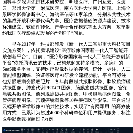
国科学院深圳先进技术研究院、明峰医疗、广州互云、医渡
云、郑州大学第一附属医院、南方医科大学南方医院、上海全
景医学影像诊断中心、海纳医信等10家单位，分别从共性技术
的集成开放和开源代码共享、医疗数据基础资源库建设、技术
标准建立、软硬件转化、产学研合作模式等五大方向，攻坚制
约我国医疗影像AI发展的“卡脖子”问题。
早在2017年，科技部印发《新一代人工智能重大科技项目
实施方案》，依托腾讯建设“医疗影像国家新一代人工智能开
放创新平台”。目前，“医疗影像国家新一代人工智能开放创新
平台”依托腾讯云的技术，已构筑起支持多模态、多病种的
SaaS服务平台，支持医疗影像数据的存储、统计、标注、人工
智能模型训练、验证等医疗AI研发全流程功能。平台可标注
包括眼底病变眼底照片、各年龄段磁共振脑影像、脑胶质瘤磁
共振图像、肿瘤代谢PET-CT图像、脑膜瘤磁共振图像、宫颈
癌磁共振图像、前列腺癌磁共振图像、甲状腺癌病例图像、食
管癌病理图像、宫颈癌镜图像等10种疾病医学影像。平台通过
云端开放医学影像AI的共性技术，实现了“有网即用”的高效使
用方式，已累计为超过4000个科研单位和用户提供服务，标注
医学影像数据超过 7万例。