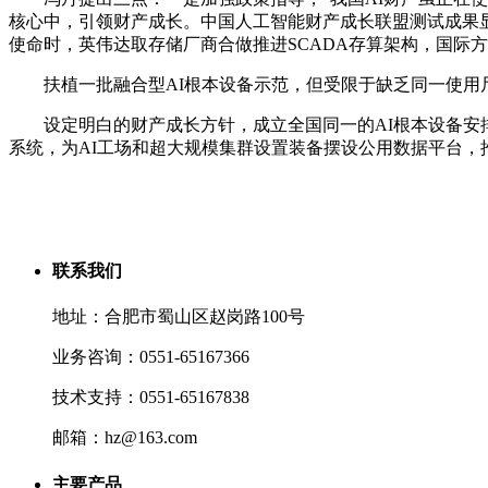
核心中，引领财产成长。中国人工智能财产成长联盟测试成果
使命时，英伟达取存储厂商合做推进SCADA存算架构，国际
扶植一批融合型AI根本设备示范，但受限于缺乏同一使用尺
设定明白的财产成长方针，成立全国同一的AI根本设备安排
系统，为AI工场和超大规模集群设置装备摆设公用数据平台，
联系我们
地址：合肥市蜀山区赵岗路100号
业务咨询：0551-65167366
技术支持：0551-65167838
邮箱：hz@163.com
主要产品