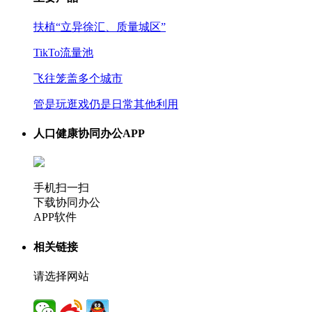
扶植“立异徐汇、质量城区”
TikTo流量池
飞往笼盖多个城市
管是玩逛戏仍是日常其他利用
人口健康协同办公APP
手机扫一扫
下载协同办公
APP软件
相关链接
请选择网站