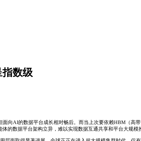
呈指数级
面向AI的数据平台成长相对畅后。而当上次要依赖HBM（高
能体的数据平台架构立异，难以实现数据互通共享和平台大规模
用层面取得显著进展，全球正正在进入超大规模集群时代，仅有