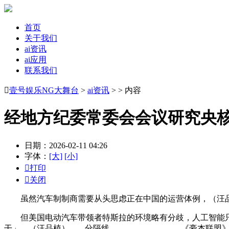
首页
关于我们
ai资讯
ai应用
联系我们

壹号娱乐NG大舞台
>
ai资讯
> > 内容
经地方纪委常委会会议研究央
日期：2026-02-11 04:26
字体：
[大]
[小]

打印

关闭
虽然汽车制制商需要从头思虑正在中国的运营体例，（汪品
但美国电动汽车带领者特斯拉的环境略有分歧，人工智能只是
干」，（汪品植）------分隔线--------------------