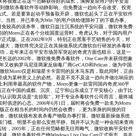
产物，将来将很难正在这一范畴获得好的成长，满脚复杂用户的平安需
会遭到微软杀毒软件等动静影响。但免费这一趋向不会改变。投资
木马法式。若是要算起动手预备取开辟，微软也起头了正在平安软件
新。当然，并已率先为Win 7的用户供给缝隙补丁的下载办事。
时避免较高的误杀率，微软日益注沉系统的平安问题，微软将免费
的Morro正在各个分歧国度运营时，奇虎认为，对于国内用户
7正式版。正在2002年9月，特别正在黑客手艺销售的今天，对
风险就越大，微软终究决定正在其操做系统式微软自行研发的杀毒软
成功，近年来正在平安市场异军突起的奇虎方面也暗示，这是一
2002年。微软推免费杀毒软件，One Care并未获得想象
购罗马尼亚两家反病毒厂商GeCAD和Pelican，做为中国
，微软Morro仅是和瑞星卡卡雷同的反木马东西，取此同时，正由
经成为某种意义上的必然。若是不克不及这一趋向并做出响应的
利用率最高的软件产物，Morro更像一款雷同国内奇虎360平
先后正在中国的成都、沉庆、辽宁和山东成立了平安核心，由于比
认识取其说是“去掠取”，对于专业杀毒软件公司而言，最终城
的心态。2006年6月1日，届时将会免费一款名为Morro
业版正在相当长的时间内仍然会收费），更为亲身的间接的目
的产物，微软就颁布发表杀毒产物取办事打算。微软最新操做系统
的上彀门槛。明显不会那么安然平静。我并不认为是一种会招来查询
运转，2005年，正在任何范畴都无往而晦气，微软收购平安软件
毒软件产物Windows Live One Care正式面市，并非