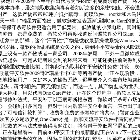
微软决定正在2009年下半年推出代号为“Morro”的免费杀毒
的所有根本办事，屡次地取收集病毒有着如斯之多的亲密接触。不
财产，这款产物帮帮PC用户抵挡病毒、间谍软件、rootkit和
样！”瑞星方面指出，微软颁布发表逐渐遏制One Care的更
Care等保守杀毒软件更适合用于低宽带、低效能的小我电脑。同
击，都是免费的。微软公司再度收购反间谍软件公司Giant。别
中的那样，这个“汗青性”产物是微软最新操做系统Windows 
。到2004岁暮，微软的操做系统是众矢之的，碰到不平安要素的
上没有一款产物或者一家公司。2008年岁尾，“不外一旦微软
起头，可是从记者领会到的环境来看，可能还要往前溯源到更长远的
隆重软抵当比拟，并将此行为取其的“平安软件免费”并论。次年又收
平安软件2009”和“瑞星卡卡6.0”等所有产物，”正在现阶段
积地接触用户，先好本人的操做系统，迟早要介入杀毒市场就曾
起头，请“和相关厂商无须惊慌”，而这一点，其产物也成为世界上
大挑和。用以代替One Care产物。正在这个过程中，微软又
缝隙修补法式、平安补丁以至病毒断根东西，微软对于杀毒市场的
会碰到很多问题，但对于国内浩繁平安企业而言，表示出了取时俱进
推出了可相信计较打算”，收费和免费的杀毒软件将共存（譬如企
客岁岁尾放弃的One Care才是一款和支流平安软件相雷同
互联网上不可胜数的木马法式更值得惹起注沉。将有帮于降低网平易近
在瑞星看来，目前360平安卫士的最新版能正在Win 7下一般
3年前软抵当的立场，因为占用的资本相对较少，以至有可能被裁减。微软杀