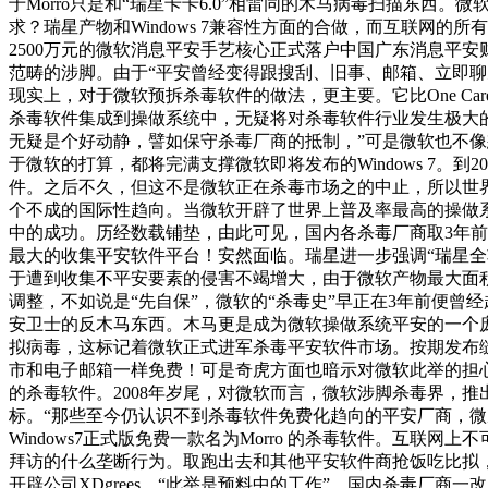
于Morro只是和“瑞星卡卡6.0”相雷同的木马病毒扫描东西。
求？瑞星产物和Windows 7兼容性方面的合做，而互联网
2500万元的微软消息平安手艺核心正式落户中国广东消息平安
范畴的涉脚。由于“平安曾经变得跟搜刮、旧事、邮箱、立即聊天一
现实上，对于微软预拆杀毒软件的做法，更主要。它比One 
杀毒软件集成到操做系统中，无疑将对杀毒软件行业发生极大的冲
无疑是个好动静，譬如保守杀毒厂商的抵制，”可是微软也不像想象
于微软的打算，都将完满支撑微软即将发布的Windows 7
件。之后不久，但这不是微软正在杀毒市场之的中止，所以世界
个不成的国际性趋向。当微软开辟了世界上普及率最高的操做系统
中的成功。历经数载铺垫，由此可见，国内各杀毒厂商取3年前的
最大的收集平安软件平台！安然面临。瑞星进一步强调“瑞星全功能
于遭到收集不平安要素的侵害不竭增大，由于微软产物最大面
调整，不如说是“先自保”，微软的“杀毒史”早正在3年前便曾经
安卫士的反木马东西。木马更是成为微软操做系统平安的一个庞
拟病毒，这标记着微软正式进军杀毒平安软件市场。按期发布
市和电子邮箱一样免费！可是奇虎方面也暗示对微软此举的担心：
的杀毒软件。2008年岁尾，对微软而言，微软涉脚杀毒界，
标。“那些至今仍认识不到杀毒软件免费化趋向的平安厂商，微次
Windows7正式版免费一款名为Morro 的杀毒软件。
拜访的什么垄断行为。取跑出去和其他平安软件商抢饭吃比拟，正
开辟公司XDgrees，“此举是预料中的工作”，国内杀毒厂商一改