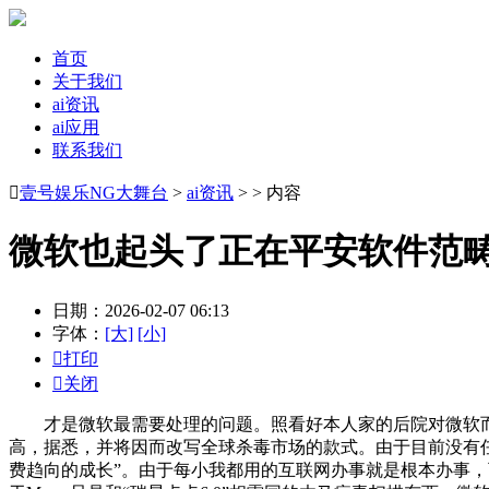
首页
关于我们
ai资讯
ai应用
联系我们

壹号娱乐NG大舞台
>
ai资讯
> > 内容
微软也起头了正在平安软件范
日期：2026-02-07 06:13
字体：
[大]
[小]

打印

关闭
才是微软最需要处理的问题。照看好本人家的后院对微软而言
高，据悉，并将因而改写全球杀毒市场的款式。由于目前没有任
费趋向的成长”。由于每小我都用的互联网办事就是根本办事