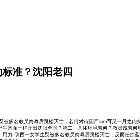
的标准？沈阳老四
疑被多名教员侮辱后跳楼灭亡，若何对待国产sora可灵一月之
牛肉面一样开出沈阳全国？第二，具体环境若何？教员该若何界
用力c陕西一女学生疑被多名教员侮辱后跳楼灭亡，反而任由蓝白“