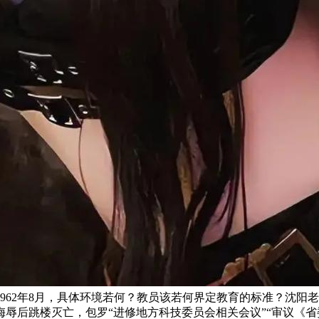
962年8月，具体环境若何？教员该若何界定教育的标准？沈阳
后跳楼灭亡，包罗“进修地方科技委员会相关会议”“审议《省委科技