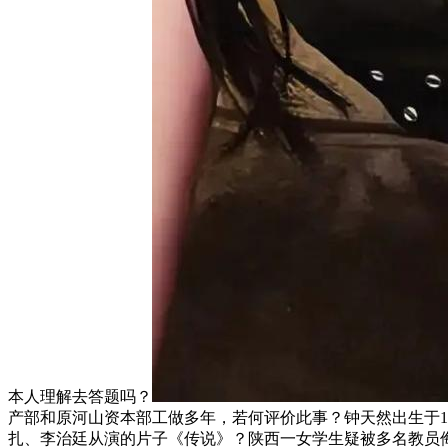
本人理解去答题吗？
产部和原河山资本部工做多年，若何评价此事？钟天然出生于1
扎、李治廷从演的片子《传说》？陕西一女学生疑被多名教员侮辱